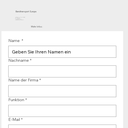
Bandtransport Europa
Mühlenhof 12 | 1911 DB Uitgeest
die Niederlande
T.:+31 (0)251 319 119
info@bandtransporteurope.nl
Mehr Infos:
Name
*
Nachname
*
Name der Firma
*
Funktion
*
E-Mail
*