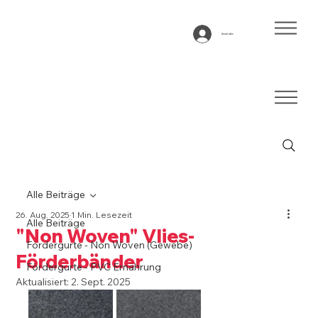
Anmelden
Alle Beiträge
26. Aug. 2025
1 Min. Lesezeit
Alle Beiträge
"Non Woven" Vlies-
Fördergurte - Non Woven (Gewebe)
Förderbänder
Fördergurte - PVC Ernährung
Aktualisiert:
2. Sept. 2025