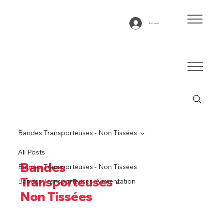
Se connecter
Bandes Transporteuses - Non Tissées
All Posts
Bandes
Bandes Transporteuses - Non Tissées
Transporteuses -
Bandes Transporteuses-Alimentation
Non Tissées