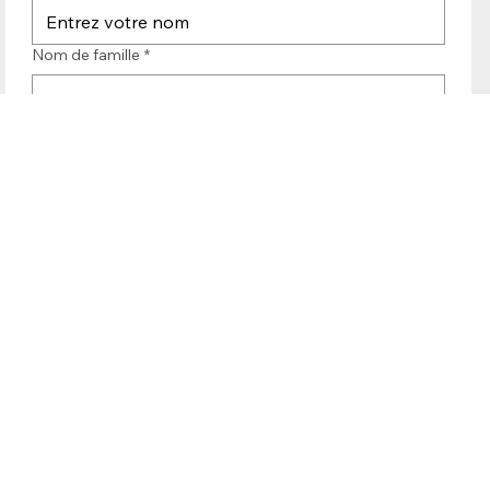
Nom
*
Nom de famille
*
Nom de l'entreprise
*
Fonction
*
E-mail
*
Demander: