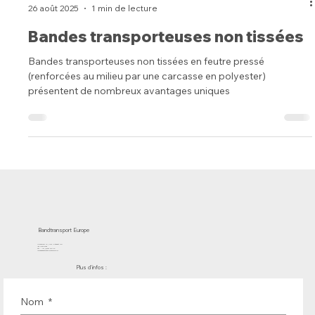
-
26 août 2025
1 min de lecture
Bandes transporteuses non tissées
Bandes transporteuses non tissées en feutre pressé
(renforcées au milieu par une carcasse en polyester)
présentent de nombreux avantages uniques
Bandtransport Europe
Molenwerf 12 | DB Uitgeest 1911
les Pays-Bas
Tél. : +31 (0)251 319 119
info@bandtransporteurope.nl
Plus d'infos :