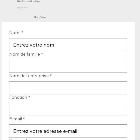
Bandtransport Europe
Molenwerf 12 | DB Uitgeest 1911
les Pays-Bas
Tél. : +31 (0)251 319 119
info@bandtransporteurope.nl
Plus d'infos :
Nom
*
Nom de famille
*
Nom de l'entreprise
*
Fonction
*
E-mail
*