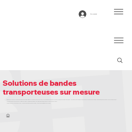
Se connecter
Solutions de bandes
transporteuses sur mesure
Bandtransport Europe est le spécialiste des bandes transporteuses légères et propose des solutions spécifiques pour les constructeurs de machines et les experts en technologie des bandes transporteuses. Notre contrôle qualité rigoureux et notre fabrication sur mesure avec des tolérances précises garantissent des résultats d’une fiabilité exceptionnelle.
Nos spécialistes sont à votre disposition ! Bénéficiez de conseils personnalisés et découvrez quelle bande transporteuse correspond le mieux à votre application.
Assurance qualité via la certification ISO 9001 – Expertise spécialisée & solutions sur mesure – Ligne unique de revêtement et de profilage