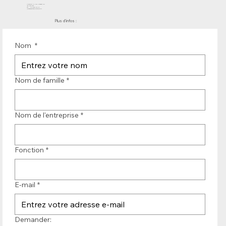
Molenwerf 12 | DB Uitgeest 1911
les Pays-Bas
Tél. : +31 (0)251 319 119
info@bandtransporteurope.nl
Plus d'infos :
Nom
*
Nom de famille
*
Nom de l'entreprise
*
Fonction
*
E-mail
*
Demander: