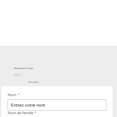
Bandtransport Europe
Molenwerf 12 | DB Uitgeest 1911
les Pays-Bas
Tél. : +31 (0)251 319 119
info@bandtransporteurope.nl
Plus d'infos :
Nom
*
Nom de famille
*