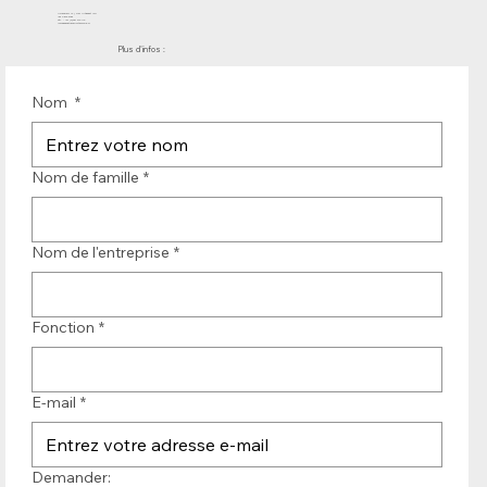
Molenwerf 12 | DB Uitgeest 1911
les Pays-Bas
Tél. : +31 (0)251 319 119
info@bandtransporteurope.nl
Plus d'infos :
Nom
*
Nom de famille
*
Nom de l'entreprise
*
Fonction
*
E-mail
*
Demander: