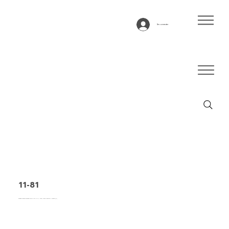
Se connecter
11-81
Bande transporteuse type 11-81 PVC, bleu, tissu flexible 1 couche (E)