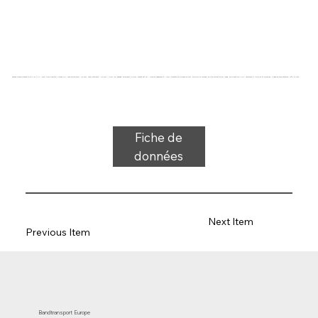
Bande transporteuse type 11-81 PVC, bleu, tissu flexible 1 couche (E), face supérieure : 0,6 mm, face inférieure : 0,6 mm + profil en losange, épaisseur 2,0 mm, dureté 65° ShA, force-allongement 8 N/mm, diamètre du rouleau 35 mm, support du rouleau, de la glissière et de l'auge, approuvé FDA/UE, résistant à l'huile et à la graisse, plage de température -10°C à 110°C
Fiche de
données
Next Item
Previous Item
Bandtransport Europe