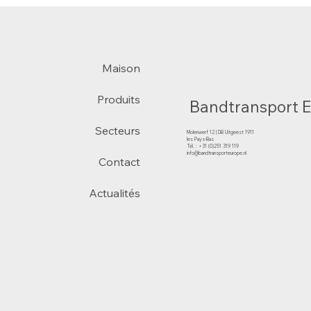
Maison
Produits
Bandtransport 
Secteurs
Molenwerf 12 | DB Uitgeest 1911
les Pays-Bas
Tél. : +31 (0)251 319 119
info@bandtransporteurope.nl
Contact
Actualités