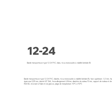
12-24
Bande transporteuse type 12-24 PVC, blanc, tissu monocouche à stabilité latérale (R)
Bande transporteuse type 12-24 PVC, blanche, tissu monocouche à stabilité latérale (R), face supérieure : 0,3 mm, face
épaisseur 0,85 mm, dureté 65° ShA, force-allongement 6 N/mm, diamètre du rouleau 10 mm, support de rouleau et de 
FDA/UE, résistant à l'huile et à la graisse, plage de température -10°C à 110°C