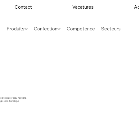
Contact
Vacatures
Ac
Produits
Confection
Compétence
Secteurs
 inférieure : tissu imprégné,
glissière, homologué