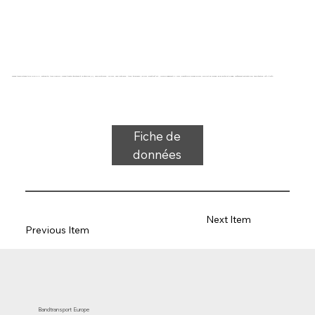
Bande transporteuse type 19-34 PVC, anthracite, tissu flexible 1 couche à haute résistance à la déchirure (M), face supérieure : 0,5 mm, face inférieure : tissu, épaisseur 1,25 mm, dureté 80° ShA, force-allongement 8 N/mm, diamètre du rouleau 20 mm, support de rouleau, de glissière et d'auge, revêtement antistatique, température -15°C à 90°C
Fiche de
données
Next Item
Previous Item
Bandtransport Europe