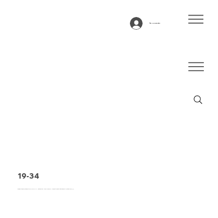
Se connecter
19-34
Bande transporteuse type 19-34 PVC, anthracite, tissu flexible 1 couche à haute résistance à la déchirure (M)