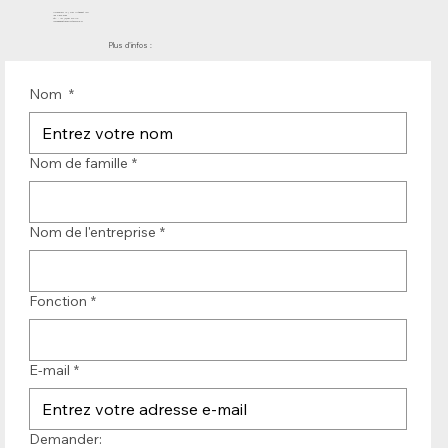
Molenwerf 12 | DB Uitgeest 1911
les Pays-Bas
Tél. : +31 (0)251 319 119
info@bandtransporteurope.nl
Plus d'infos :
Nom
*
Nom de famille
*
Nom de l'entreprise
*
Fonction
*
E-mail
*
Demander: