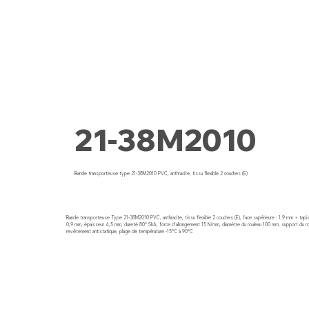
21-38M2010
Bande transporteuse type 21-38M2010 PVC, anthracite, tissu flexible 2 couches (E)
Bande transporteuse Type 21-38M2010 PVC, anthracite, tissu flexible 2 couches (E), face supérieure : 1,9 mm + tapis g
0,9 mm, épaisseur 4,5 mm, dureté 80° ShA, force d'allongement 15 N/mm, diamètre du rouleau 100 mm, support du rou
revêtement antistatique, plage de température -15°C à 90°C