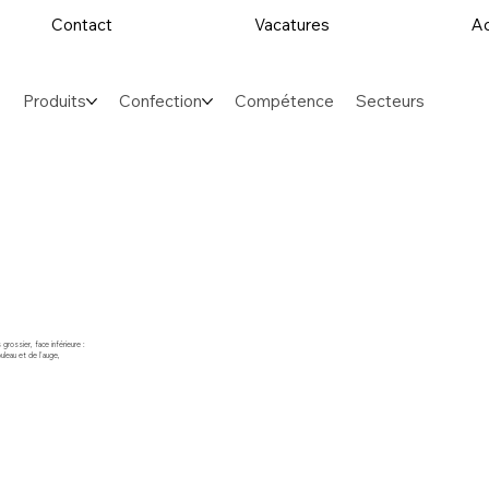
Contact
Vacatures
Ac
Produits
Confection
Compétence
Secteurs
rossier, face inférieure :
leau et de l'auge,