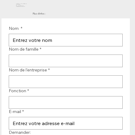
Molenwerf 12 | DB Uitgeest 1911
les Pays-Bas
Tél. : +31 (0)251 319 119
info@bandtransporteurope.nl
Plus d'infos :
Nom
*
Nom de famille
*
Nom de l'entreprise
*
Fonction
*
E-mail
*
Demander: