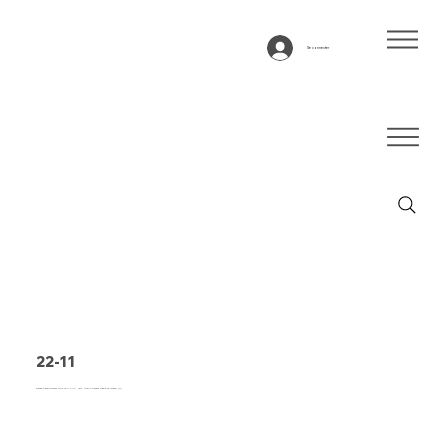
Se connecter
22-11
Bande transporteuse type 22-11 PVC, vert, tissu 2 couches stable en largeur (R)