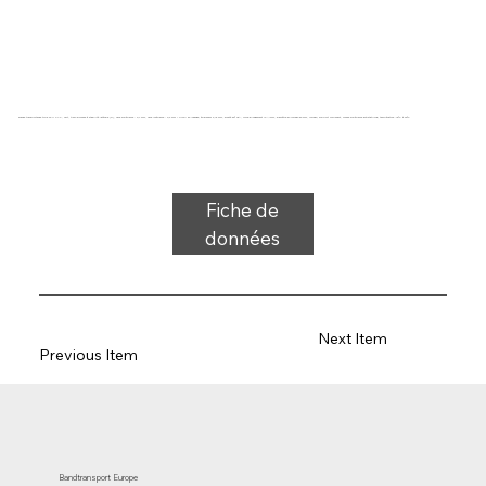
Bande transporteuse type 22-11 PVC, vert, tissu bicouche à stabilité latérale (R), face supérieure : 0,7 mm, face inférieure : 0,6 mm + profil en losange, épaisseur 3,15 mm, dureté 80° ShA, force-allongement 10 N/mm, diamètre du rouleau 50 mm, rouleau, support coulissant, couche supérieure antistatique, température -15°C à 90°C
Fiche de
données
Next Item
Previous Item
Bandtransport Europe