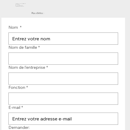
Molenwerf 12 | DB Uitgeest 1911
les Pays-Bas
Tél. : +31 (0)251 319 119
info@bandtransporteurope.nl
Plus d'infos :
Nom
*
Nom de famille
*
Nom de l'entreprise
*
Fonction
*
E-mail
*
Demander: