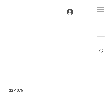
Se connecter
22-13/6
Bande transporteuse type 22-13/6 PVC, vert, tissu 2 couches stable en largeur (R)