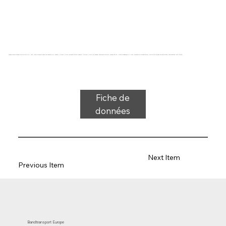
Bande transporteuse type 22-13/6 PVC, vert, tissu bicouche à stabilité latérale (R), dessus : 2,0 mm + profil en dents de scie, dessous : 0,6 mm + profil en losange, épaisseur 5,35 mm, dureté 60° ShA, force-allongement 10 N/mm, diamètre du rouleau 80 mm, support de rouleau et de glissière, température -15°C à 90°C
Fiche de
données
Next Item
Previous Item
Bandtransport Europe