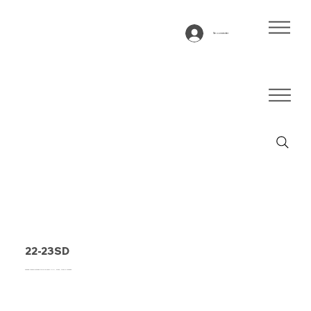
Se connecter
22-23SD
Bande transporteuse type 22-23SD PVC, blanc, tissu 2 couches