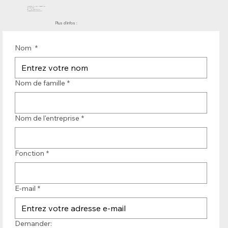
Molenwerf 12 | DB Uitgeest 1911
les Pays-Bas
Tél. : +31 (0)251 319 119
info@bandtransporteurope.nl
Plus d'infos :
Nom
*
Nom de famille
*
Nom de l'entreprise
*
Fonction
*
E-mail
*
Demander: