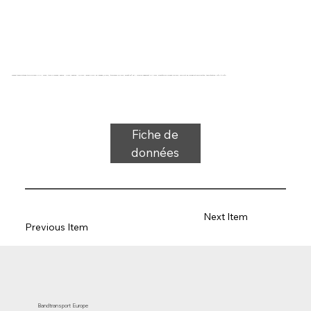
Bande transporteuse type 22-23SD PVC, blanc, tissu 2 couches, dessus : 3 mm, dessous : 0,6 mm + grand profil en losange (3 mm), épaisseur 5,6 mm, dureté 92° ShA, force-allongement 10 N/mm, diamètre du rouleau 120 mm, support de rouleau et de glissière, température -10°C à 110°C
Fiche de
données
Next Item
Previous Item
Bandtransport Europe