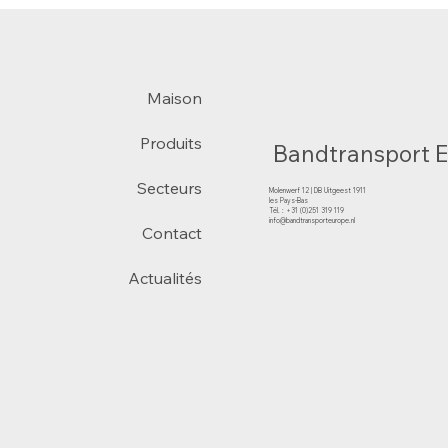
Maison
Produits
Bandtransport 
Secteurs
Molenwerf 12 | DB Uitgeest 1911
les Pays-Bas
Tél. : +31 (0)251 319 119
info@bandtransporteurope.nl
Contact
Actualités