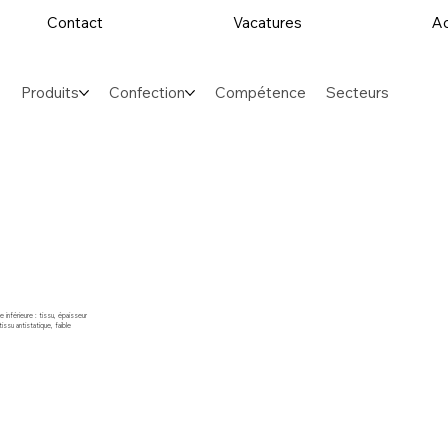
Contact
Vacatures
Ac
Produits
Confection
Compétence
Secteurs
 inférieure : tissu, épaisseur
ssu antistatique, faible