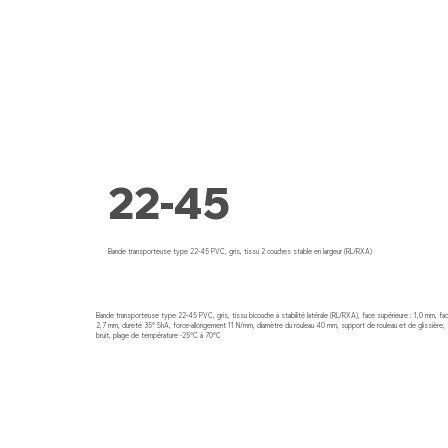
22-45
Bande transporteuse type 22-45 PVC, gris, tissu 2 couches stable en largeur (RL/RXA)
Bande transporteuse type 22-45 PVC, gris, tissu bicouche à stabilité latérale (RL/RXA), face supérieure : 1,0 mm, face
2,7 mm, dureté 35° ShA, force-allongement 11 N/mm, diamètre du rouleau 40 mm, support de rouleau et de glissière, ti
bruit, plage de température -25°C à 70°C