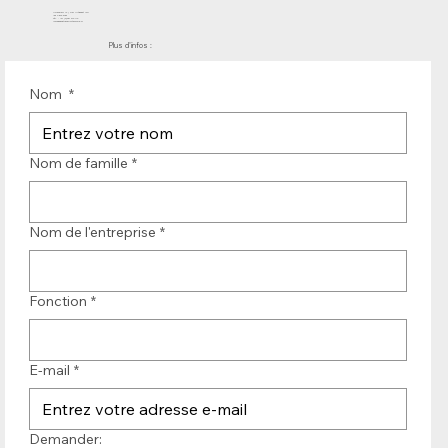
Molenwerf 12 | DB Uitgeest 1911
les Pays-Bas
Tél. : +31 (0)251 319 119
info@bandtransporteurope.nl
Plus d'infos :
Nom
*
Nom de famille
*
Nom de l'entreprise
*
Fonction
*
E-mail
*
Demander: