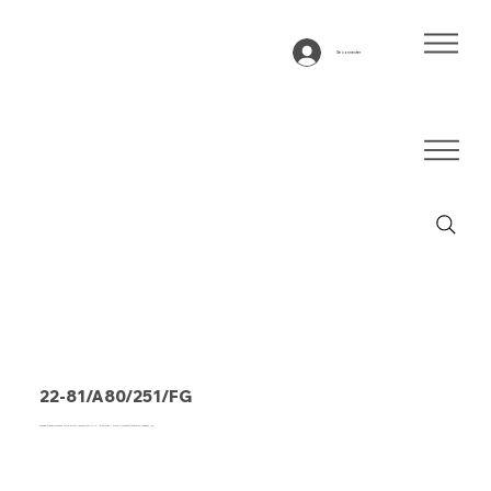
Se connecter
22-81/A80/251/FG
Bande transporteuse type 22-81/A80/251/FG PVC, bleu clair, tissu 2 couches stable en largeur (R)