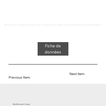
Bande transporteuse type 22-81/A80/251/FG PVC, bleu clair, tissu bicouche à stabilité latérale (R), face supérieure : 0,7 mm, face inférieure : 0,6 mm + profil en diamant, épaisseur 3,25 mm, dureté 80° ShA, force-allongement 10 N/mm, diamètre du rouleau 40 mm, support de rouleau et de glissière, approuvé FDA/UE, revêtement antistatique, plage de température -15 °C à 90
°C
Fiche de
données
Next Item
Previous Item
Bandtransport Europe