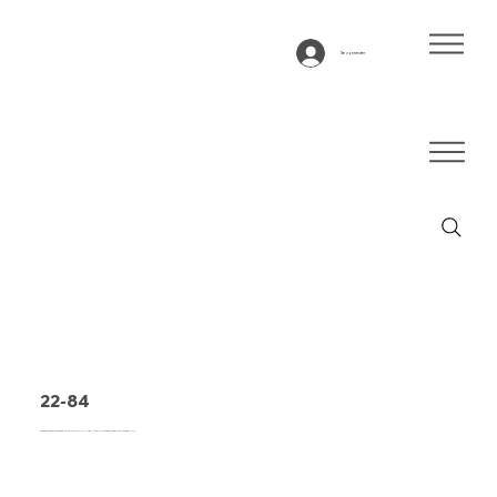
Se connecter
22-84
Bande transporteuse type 22-84 PVC, bleu, tissu 2 couches stable en largeur (R)