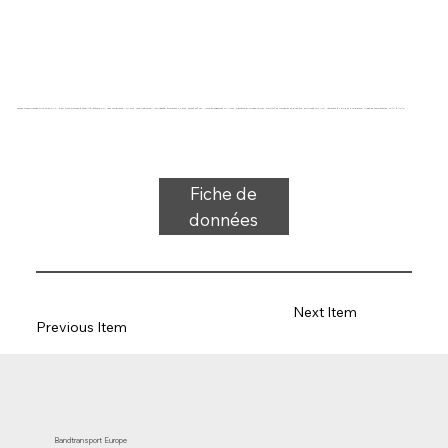
Bande transporteuse type 22-84 PVC, bleu, tissu bicouche à stabilité latérale (R), face supérieure : 0,7 mm, face inférieure : imprégnée, épaisseur 2,4 mm, dureté 65° ShA, force-allongement 10 N/mm, diamètre du rouleau 40 mm, support de rouleau et de glissière, approuvé FDA/UE, résistant à l'huile et à la graisse, plage de température -10 °C à 110 °C
Fiche de
données
Next Item
Previous Item
Bandtransport Europe