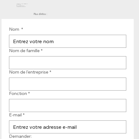
Molenwerf 12 | DB Uitgeest 1911
les Pays-Bas
Tél. : +31 (0)251 319 119
info@bandtransporteurope.nl
Plus d'infos :
Nom
*
Nom de famille
*
Nom de l'entreprise
*
Fonction
*
E-mail
*
Demander: