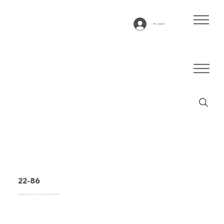
Se connecter
22-86
Bande transporteuse type 22-86 PVC, bleu, tissu 2 couches stable en largeur (R)