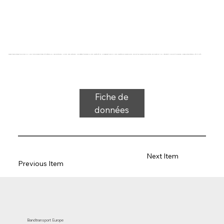
Bande transporteuse type 22-86 PVC, bleu, tissu bicouche à stabilité latérale (R), face supérieure : 2,0 mm, face inférieure : imprégnée, épaisseur 3,7 mm, dureté 65° ShA, allongement force 10 N/mm, diamètre du rouleau 60 mm, support de rouleau et de glissière, approuvé FDA/UE, résistant à l'huile et à la graisse, plage de température -10°C à 110°C
Fiche de
données
Next Item
Previous Item
Bandtransport Europe