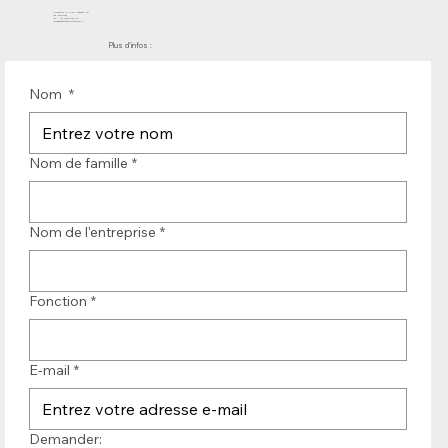
Molenwerf 12 | DB Uitgeest 1911
les Pays-Bas
Tél. : +31 (0)251 319 119
info@bandtransporteurope.nl
Plus d'infos :
Nom
*
Nom de famille
*
Nom de l'entreprise
*
Fonction
*
E-mail
*
Demander: