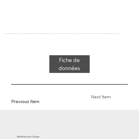
Bande transporteuse type 26-35A (natté) PVC, noir, tissu antistatique à faible bruit à 2 couches de largeur stable, face supérieure : 1,0 mm, face inférieure : 0,0 mm, dureté 35° ShA, force d'allongement 11 N/mm, diamètre du rouleau 50 mm en flexion, 80 mm en contre-flexion, support de glissière et de rouleau, température de -25 °C à 70 °C
Fiche de
données
Next Item
Previous Item
Bandtransport Europe