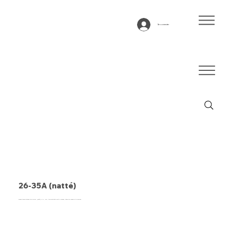
Se connecter
26-35A (natté)
Bande transporteuse type 26-35A (natté) PVC, noir, tissu antistatique à 2 couches, stable en largeur et silencieux