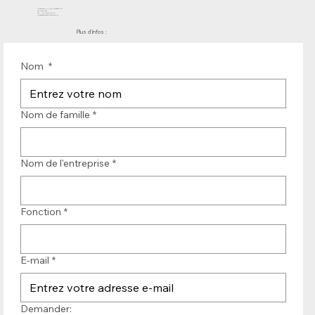
Molenwerf 12 | DB Uitgeest 1911
les Pays-Bas
Tél. : +31 (0)251 319 119
info@bandtransporteurope.nl
Plus d'infos :
Nom
*
Nom de famille
*
Nom de l'entreprise
*
Fonction
*
E-mail
*
Demander: