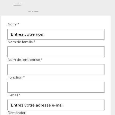
Molenwerf 12 | DB Uitgeest 1911
les Pays-Bas
Tél. : +31 (0)251 319 119
info@bandtransporteurope.nl
Plus d'infos :
Nom
*
Nom de famille
*
Nom de l'entreprise
*
Fonction
*
E-mail
*
Demander: