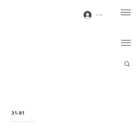
Se connecter
31-81
Bande transporteuse type 31-81 PVC, bleu, tissu flexible 3 couches (E)