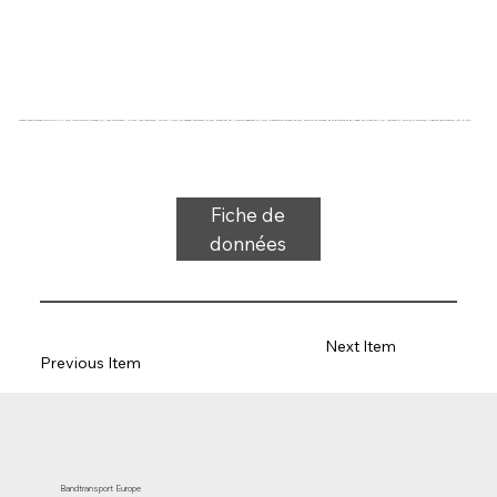
Bande transporteuse type 31-81 PVC, bleu, tissu flexible 3 couches (E), face supérieure : 0,7 mm, face inférieure : 0,6 mm + profil en losange, épaisseur 4,6 mm, dureté 65° ShA, force-allongement 23 N/mm, diamètre du rouleau 100 mm, support du rouleau, de la glissière et de l'auge, approuvé FDA/UE, résistant à l'huile et à la graisse, plage de température -10°C à 110°C
Fiche de
données
Next Item
Previous Item
Bandtransport Europe