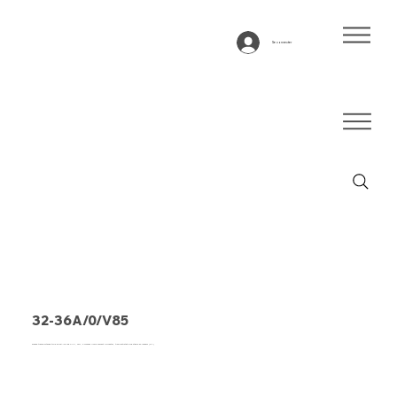
Se connecter
32-36A/0/V85
Bande transporteuse type 32-36A/0/V85 PVC, noir, 3 couches Monifilament polyester, tissu antistatique stable en largeur (RA)