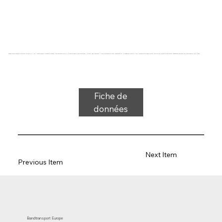
Bande transporteuse type 32-36A/0/V85 PVC, noir, monofilament polyester 3 couches, tissu antistatique (RA) à section stable, face supérieure : 2,5 mm, face inférieure : 0 mm, épaisseur 5,4 mm, dureté 85° ShA, allongement force 13 N/mm, diamètre du rouleau 150 mm, support de rouleau et de glissière, revêtement antistatique, température -10°C à 80°C
Fiche de
données
Next Item
Previous Item
Bandtransport Europe