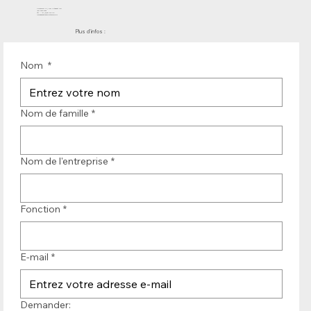
Molenwerf 12 | DB Uitgeest 1911
les Pays-Bas
Tél. : +31 (0)251 319 119
info@bandtransporteurope.nl
Plus d'infos :
Nom
*
Nom de famille
*
Nom de l'entreprise
*
Fonction
*
E-mail
*
Demander: