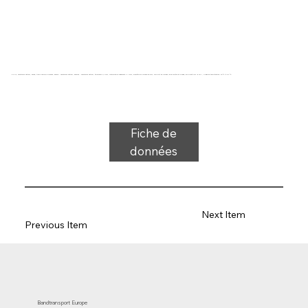
5 plis, caoutchouc naturel, beige, tissu flexible 5 couches, dessus : caoutchouc naturel, dessous : caoutchouc naturel, épaisseur 2,7 mm, contrainte-allongement 4 N/mm, diamètre du rouleau 50 mm, support de rouleau, de glissière et d'auge, approuvé par la FDA, plage de température -40 °C à 121 °C
Fiche de
données
Next Item
Previous Item
Bandtransport Europe