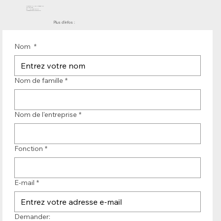
Molenwerf 12 | DB Uitgeest 1911
les Pays-Bas
Tél. : +31 (0)251 319 119
info@bandtransporteurope.nl
Plus d'infos :
Nom
*
Nom de famille
*
Nom de l'entreprise
*
Fonction
*
E-mail
*
Demander: