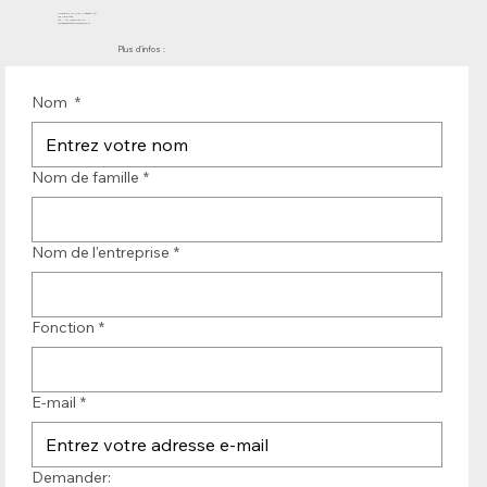
Molenwerf 12 | DB Uitgeest 1911
les Pays-Bas
Tél. : +31 (0)251 319 119
info@bandtransporteurope.nl
Plus d'infos :
Nom
*
Nom de famille
*
Nom de l'entreprise
*
Fonction
*
E-mail
*
Demander: