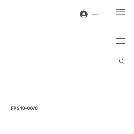
Se connecter
FPS10-08/0
Bande transporteuse type FPS10-08/0 Fabplast® (PE), transparente, tissu polyester filé 1 couche