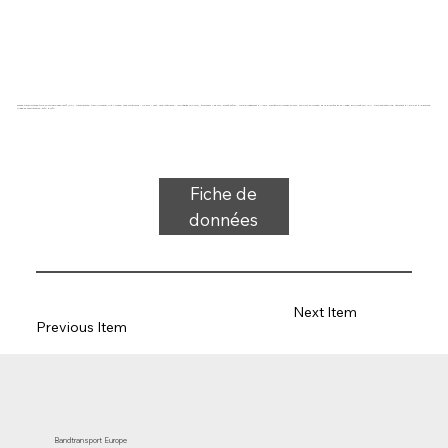
Bande transporteuse type FPS10-08/0 Fabplast® (PE), transparente, tissu polyester filé 1 couche, face supérieure : 0,3 mm + mat, face inférieure : imprégnée (0,2 mm), épaisseur 1,05 mm, dureté 90°ShA, force-allongement 5 N/mm, diamètre du rouleau 20 mm, support du rouleau, de la glissière et de l'auge, approuvé FDA/EU, tissu antistatique, résistant à l'huile et à la graisse,
plage de température -50°C à 70°C.
Fiche de
données
Next Item
Previous Item
Bandtransport Europe