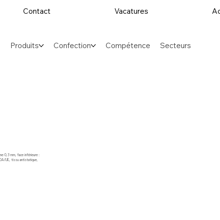
Contact
Vacatures
Ac
Produits
Confection
Compétence
Secteurs
ne 0,3 mm, face inférieure :
A/UE, tissu antistatique,