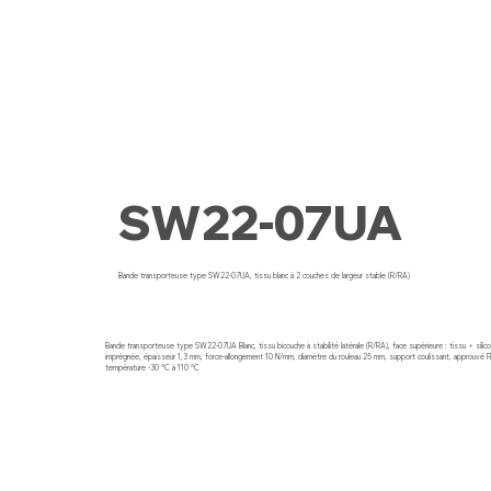
SW22-07UA
Bande transporteuse type SW22-07UA, tissu blanc à 2 couches de largeur stable (R/RA)
Bande transporteuse type SW22-07UA Blanc, tissu bicouche à stabilité latérale (R/RA), face supérieure : tissu + silico
imprégnée, épaisseur 1,3 mm, force-allongement 10 N/mm, diamètre du rouleau 25 mm, support coulissant, approuvé FD
température -30 °C à 110 °C