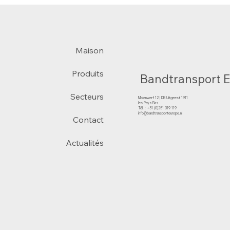
Maison
Produits
Bandtransport 
Secteurs
Molenwerf 12 | DB Uitgeest 1911
les Pays-Bas
Tél. : +31 (0)251 319 119
info@bandtransporteurope.nl
Contact
Actualités