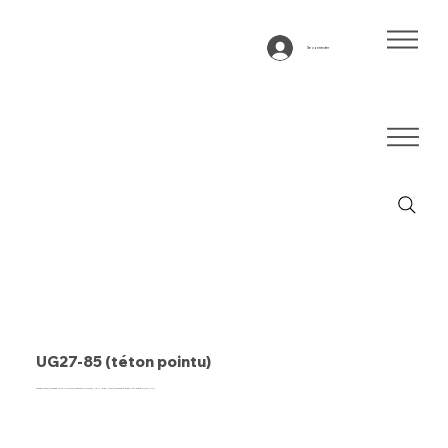
Se connecter
UG27-85 (téton pointu)
Bande transporteuse type UG27-85 (mamelon pointu), SPU, bleu, tissu bicouche à stabilité latérale (DRAFP)