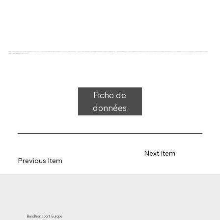
Bande transporteuse type UG27-85 (mamelon pointu), SPU, bleu, tissu bicouche à stabilité latérale (DRAFP), face supérieure : 1,0 mm, face inférieure : imprégnée, épaisseur 3,65 mm, dureté 86° ShA, force-allongement 14 N/mm, diamètre du rouleau 30 mm, support de rouleau et de glissière, approuvé FDA/UE, résistant à l'huile et à la graisse, tissu antistatique, faible
retrait, température de -40 °C à 100 °C
Fiche de
données
Next Item
Previous Item
Bandtransport Europe