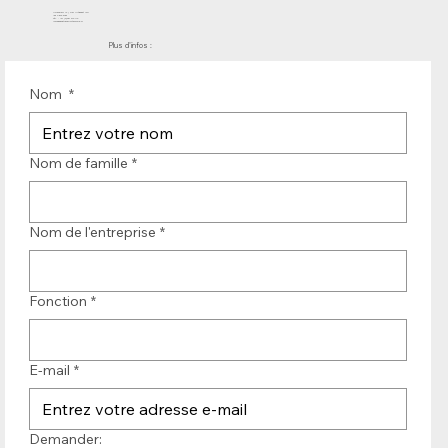
Molenwerf 12 | DB Uitgeest 1911
les Pays-Bas
Tél. : +31 (0)251 319 119
info@bandtransporteurope.nl
Plus d'infos :
Nom
*
Nom de famille
*
Nom de l'entreprise
*
Fonction
*
E-mail
*
Demander: