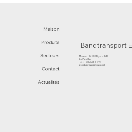
Maison
Produits
Bandtransport 
Secteurs
Molenwerf 12 | DB Uitgeest 1911
les Pays-Bas
Tél. : +31 (0)251 319 119
info@bandtransporteurope.nl
Contact
Actualités