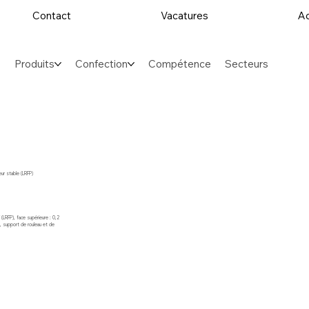
Contact
Vacatures
Ac
Produits
Confection
Compétence
Secteurs
ur stable (LRFP)
(LRFP), face supérieure : 0,2
, support de rouleau et de