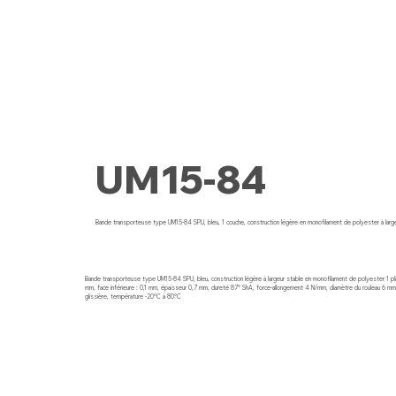
UM15-84
Bande transporteuse type UM15-84 SPU, bleu, 1 couche, construction légère en monofilament de polyester à large
Bande transporteuse type UM15-84 SPU, bleu, construction légère à largeur stable en monofilament de polyester 1 pli 
mm, face inférieure : 0,1 mm, épaisseur 0,7 mm, dureté 87° ShA, force-allongement 4 N/mm, diamètre du rouleau 6 mm
glissière, température -20°C à 80°C