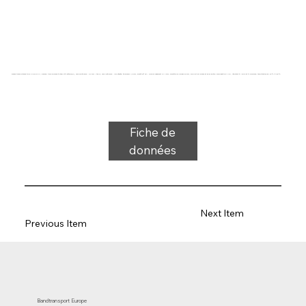
Bande transporteuse type UM22-24 PU, blanche, tissu bicouche à stabilité latérale(R), face supérieure : 0,2 mm + tapis, face inférieure : imprégnée, épaisseur 1,5 mm, dureté 92° ShA, force-allongement 10 N/mm, diamètre du rouleau 20 mm, support de rouleau et de glissière, homologué FDA/UE, résistant à l'huile et à la graisse, température de -20 °C à 100 °C
Fiche de
données
Next Item
Previous Item
Bandtransport Europe