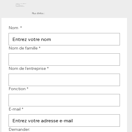
Molenwerf 12 | DB Uitgeest 1911
les Pays-Bas
Tél. : +31 (0)251 319 119
info@bandtransporteurope.nl
Plus d'infos :
Nom
*
Nom de famille
*
Nom de l'entreprise
*
Fonction
*
E-mail
*
Demander: