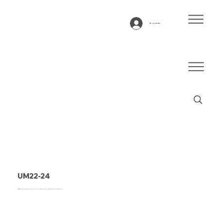
Se connecter
UM22-24
Bande transporteuse type UM22-24 PU, blanche, tissu 2 couches stabilité latéraler (R)