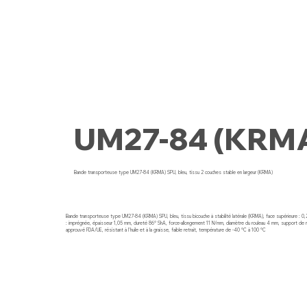
UM27-84 (KRM
Bande transporteuse type UM27-84 (KRMA) SPU, bleu, tissu 2 couches stable en largeur (KRMA)
Bande transporteuse type UM27-84 (KRMA) SPU, bleu, tissu bicouche à stabilité latérale (KRMA), face supérieure : 0,2
: imprégnée, épaisseur 1,05 mm, dureté 86° ShA, force-allongement 11 N/mm, diamètre du rouleau 4 mm, support de ro
approuvé FDA/UE, résistant à l'huile et à la graisse, faible retrait, température de -40 °C à 100 °C