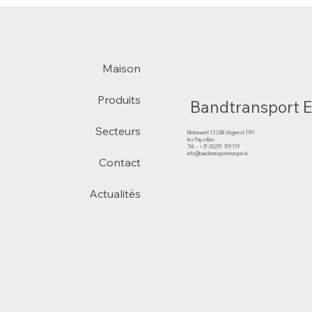
Maison
Produits
Bandtransport 
Secteurs
Molenwerf 12 | DB Uitgeest 1911
les Pays-Bas
Tél. : +31 (0)251 319 119
info@bandtransporteurope.nl
Contact
Actualités