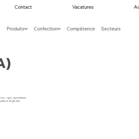
Contact
Vacatures
Ac
Produits
Confection
Compétence
Secteurs
A)
 mm + tapis, face inférieure
uleau et de glissière,