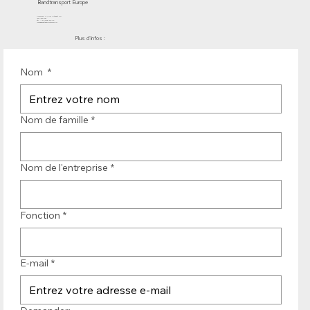
Bandtransport Europe
Molenwerf 12 | DB Uitgeest 1911
les Pays-Bas
Tél. : +31 (0)251 319 119
info@bandtransporteurope.nl
Plus d'infos :
Nom
*
Nom de famille
*
Nom de l'entreprise
*
Fonction
*
E-mail
*