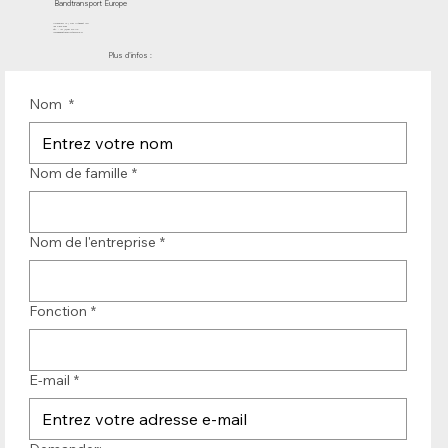
Bandtransport Europe
Molenwerf 12 | DB Uitgeest 1911
les Pays-Bas
Tél. : +31 (0)251 319 119
info@bandtransporteurope.nl
Plus d'infos :
Nom
*
Nom de famille
*
Nom de l'entreprise
*
Fonction
*
E-mail
*