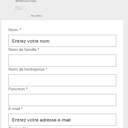
Bandtransport Europe
Molenwerf 12 | DB Uitgeest 1911
les Pays-Bas
Tél. : +31 (0)251 319 119
info@bandtransporteurope.nl
Plus d'infos :
Nom
*
Nom de famille
*
Nom de l'entreprise
*
Fonction
*
E-mail
*