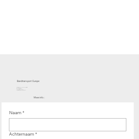
Bandtransport Europe
Molenwerf 12 | 1911 DB Uitgeest
the Netherlands
T.:+31 (0)251 319 119
info@bandtransporteurope.nl
Meer info :
Naam
*
Achternaam
*