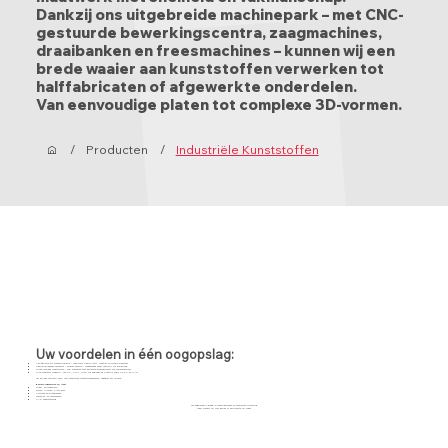
Dankzij ons uitgebreide machinepark – met CNC-
gestuurde bewerkingscentra, zaagmachines,
draaibanken en freesmachines – kunnen wij een
brede waaier aan kunststoffen verwerken tot
halffabricaten of afgewerkte onderdelen.
Van eenvoudige platen tot complexe 3D-vormen.
/
Producten
/
Industriële Kunststoffen
Uw voordelen in één oogopslag:
Van één stuk tot massaproductie – maximale flexibiliteit, relatief minimale wachttijd.
Gespecialiseerde vakkennis – ervaren technici, meedenkend vanaf ontwerp tot afwerking.
Grote voorraad kunststoffen – snel schakelen met beperkte afhankelijkheid van toeleveranciers.
Elke kunststof mogelijk – van PE, POM, PTFE tot engineering plastics zoals PEEK en PVD
Wij zijn een one-stop-shop voor technische kunststofonderdelen, ongeacht het volume.
Bewerkingsservice op Maat
Draai- en freeswerk
Lijmen, plooien, profileren
Polijsten en dikteschaven
Waterjet- en lasersnijden
CAD-ondersteuning
We begeleiden u graag in materiaalkeuze en technische uitvoering.
Neem contact op voor advies of een offerte op maat.