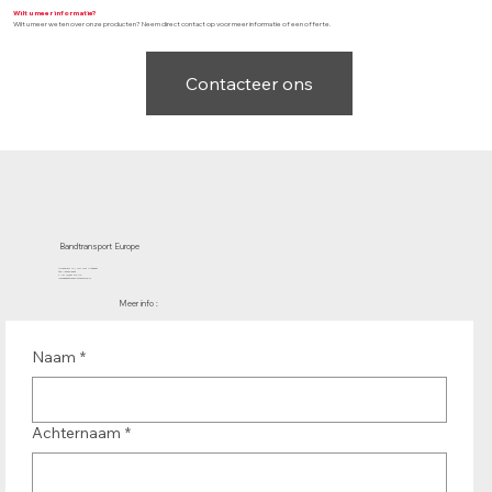
Wilt u meer informatie?
Wilt u meer weten over onze producten? Neem direct contact op voor meer informatie of een offerte.
Contacteer ons
Bandtransport Europe
Molenwerf 12 | 1911 DB Uitgeest
the Netherlands
T.:+31 (0)251 319 119
info@bandtransporteurope.nl
Meer info :
Naam
*
Achternaam
*