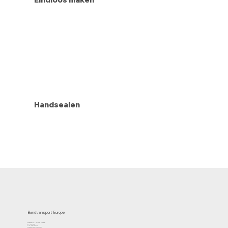
Eindloos maken
Handsealen
Bandtransport Europe
Molenwerf 12 | 1911 DB Uitgeest
the Netherlands
T.:+31 (0)251 319 119
info@bandtransporteurope.nl