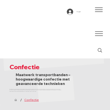
Inloggen
Confectie
Maatwerk transportbanden –
hoogwaardige confectie met
geavanceerde technieken
Bij Bandtransport Europe beschikken we over een uitgebreid en modern machinepark, waarmee we zelfs de meest complexe bewerkingen snel, nauwkeurig en met constante kwaliteit kunnen uitvoeren.
Door continu te investeren in de nieuwste technologieën en ontwikkelingen binnen de kunststofverwerking, bent u bij ons verzekerd van hoogwaardig confectiemaatwerk dat perfect aansluit op uw toepassing.
Ontdek hieronder de verschillende confectiemogelijkheden om uw transportband volledig op maat te maken.
/
Confectie