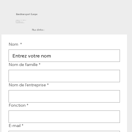
Bandtransport Europe
Molenwerf 12 | DB Uitgeest 1911
les Pays-Bas
Tél. : +31 (0)251 319 119
info@bandtransporteurope.nl
Plus d'infos :
Nom
*
Nom de famille
*
Nom de l'entreprise
*
Fonction
*
E-mail
*