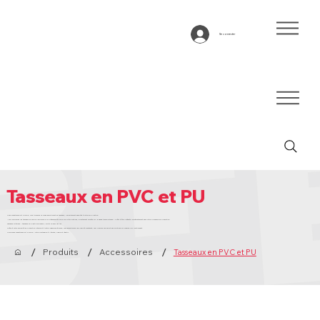
Se connecter
Tasseaux en PVC et PU
Chez Bandtransport Europe, vous trouverez un large assortiment de tasseaux, parfaitement adaptés à votre application.
Nous fournissons les tasseaux en version individuelle ou préassemblés selon vos spécifications, directement montés sur la bande transporteuse – prêts à être intégrés immédiatement dans votre processus de production.
Tasseaux spéciaux – tasseaux en plastique massif, droits ou avec œillet
Grâce à notre capacité de production interne et à notre longue expérience, nous garantissons une qualité constante, une livraison rapide et des solutions sur mesure qui fonctionnent.
Choisissez Bandtransport Europe – votre partenaire à l’écoute, fiable et réactif.
/
/
/
Produits
Accessoires
Tasseaux en PVC et PU