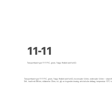
11-11
Transportband type 11-11 PVC, groen, 1-laags flexibel weefsel (E)
Transportband type 11-11 PVC, groen, 1-laags flexibel weefsel (E), bovenzijde: 0,6mm, onderzijde: 0,6mm + ruitprofi
ShA, kracht-rek 8N/mm, roldiameter 35mm, rol-, glij- en trogondersteuning, antistatische deklaag, temperatuur -15°C 