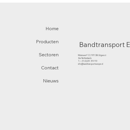
Home
Producten
Bandtransport 
Sectoren
Molenwerf 12 | 1911 DB Uitgeest
the Netherlands
T.:+31 (0)251 319 119
info@bandtransporteurope.nl
Contact
Nieuws