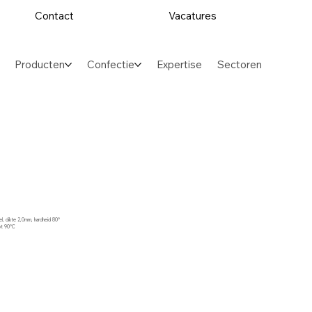
Contact
Vacatures
Producten
Confectie
Expertise
Sectoren
el, dikte 2,0mm, hardheid 80°
tot 90°C