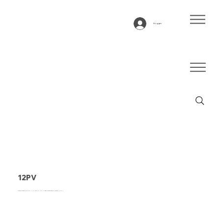
Inloggen
12PV
Transportband type 12PV PVC met vilt, wit, 2-laags breedtestabiel weefsel (R/RA)