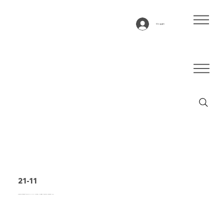
Inloggen
21-11
Transportband type 21-11 PVC, groen, 2-laags flexibel weefsel (E)