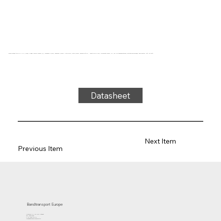
Transportband type 21-11 PVC, groen, 2-laags flexibel weefsel (E), bovenzijde: 0,7mm, onderzijde: 0,6mm + ruitprofiel, dikte 3,15mm, hardheid 80° ShA, kracht-rek 15N/mm, roldiameter 50mm, rol-, glij- en trogondersteuning, antistatische deklaag, temperatuur -15°C tot 90°C
Datasheet
Next Item
Previous Item
Bandtransport Europe
Molenwerf 12 | 1911 DB Uitgeest
the Netherlands
T.:+31 (0)251 319 119
info@bandtransporteurope.nl