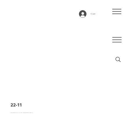
Inloggen
22-11
Transportband type 22-11 PVC, groen, 2-laags breedtestabiel weefsel (R)