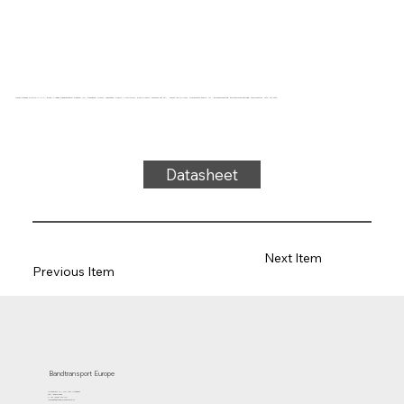
Transportband type 22-11 PVC, groen, 2-laags breedtestabiel weefsel (R), bovenzijde: 0,7mm, onderzijde: 0,6mm + ruitprofiel, dikte 3,15mm, hardheid 80° ShA, kracht-rek 10N/mm, roldiameter 50mm, rol-, glijondersteuning, antistatische deklaag, temperatuur -15°C tot 90°C
Datasheet
Next Item
Previous Item
Bandtransport Europe
Molenwerf 12 | 1911 DB Uitgeest
the Netherlands
T.:+31 (0)251 319 119
info@bandtransporteurope.nl