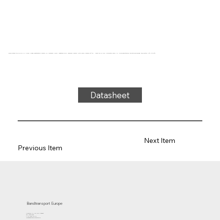
Transportband type 22-16/6 PVC, groen, 2-laags breedtestabiel weefsel (R), bovenzijde: 2,0mm + zaagtandprofiel, onderzijde: weefsel, dikte 4,8mm, hardheid 60° ShA, kracht-rek 10N/mm, roldiameter 60mm, rol-, en glijondersteuning, antistatische deklaag, temperatuur -15°C tot 90°C
Datasheet
Next Item
Previous Item
Bandtransport Europe
Molenwerf 12 | 1911 DB Uitgeest
the Netherlands
T.:+31 (0)251 319 119
info@bandtransporteurope.nl