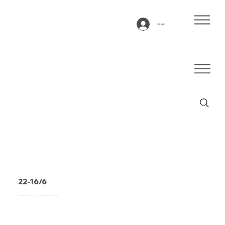
Inloggen
22-16/6
Transportband type 22-16/6 PVC, groen, 2-laags breedtestabiel weefsel (R)