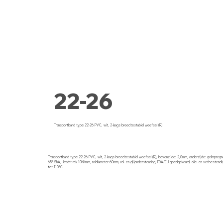
22-26
Transportband type 22-26 PVC, wit, 2-laags breedtestabiel weefsel (R)
Transportband type 22-26 PVC, wit, 2-laags breedtestabiel weefsel (R), bovenzijde: 2,0mm, onderzijde: geïmpregn
65° ShA, kracht-rek 10N/mm, roldiameter 60mm, rol- en glijondersteuning, FDA/EU goedgekeurd, olie- en vetbestendi
tot 110°C