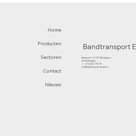
Home
Producten
Bandtransport 
Sectoren
Molenwerf 12 | 1911 DB Uitgeest
the Netherlands
T.:+31 (0)251 319 119
info@bandtransporteurope.nl
Contact
Nieuws