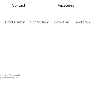
Contact
Vacatures
Producten
Confectie
Expertise
Sectoren
eerd, dikte 3,7mm, hardheid
g, temperatuurbereik -10°C