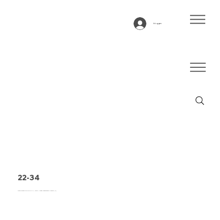
Inloggen
22-34
Transportband type 22-34 PVC, zwart, 2-laags breedtestabiel weefsel (R)