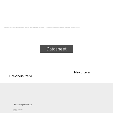
Transportband type 22-34 PVC, zwart, 2-laags breedtestabiel weefsel (R), bovenzijde: 0,7mm, onderzijde: zwart geïmpregneerd, dikte 2,4mm, hardheid 80° ShA, kracht-rek 10N/mm, roldiameter 40mm, rol- en glijondersteuning, antistatische deklaag, temperatuurbereik -15°C tot 90°C
Datasheet
Next Item
Previous Item
Bandtransport Europe
Molenwerf 12 | 1911 DB Uitgeest
the Netherlands
T.:+31 (0)251 319 119
info@bandtransporteurope.nl