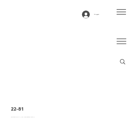
Inloggen
22-81
Transportband type 22-81 PVC, blauw, 2-laags breedtestabiel weefsel (R)