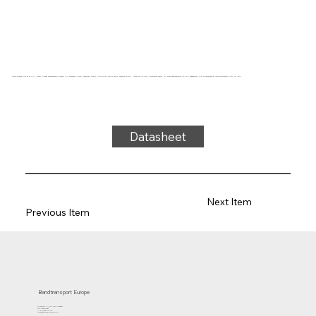
Transportband type 22-81 PVC, blauw, 2-laags breedtestabiel weefsel (R), bovenzijde: 0,7mm, onderzijde: 0,6mm + ruitprofiel, dikte 3,25mm, hardheid 65° ShA, kracht-rek 10N/mm, roldiameter 50mm, rol- en glijondersteuning, FDA/EU goedgekeurd, olie- en vetbestendig, temperatuurbereik -10°C tot 110°C
Datasheet
Next Item
Previous Item
Bandtransport Europe
Molenwerf 12 | 1911 DB Uitgeest
the Netherlands
T.:+31 (0)251 319 119
info@bandtransporteurope.nl