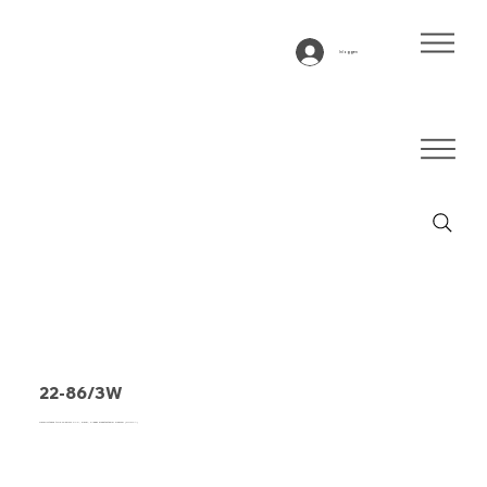
Inloggen
22-86/3W
Transportband type 22-86/3W PVC, blauw, 2-laags breedtestabiel weefsel (RL/RXA)