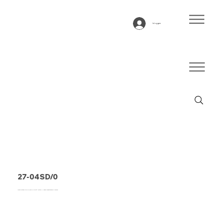
Inloggen
27-04SD/0
Transportband type 27-04SD/0 Hytrel®, naturel, 2-laags breedstestabiel weefsel