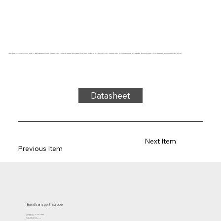
Transportband type 27-04SD/0 Hytrel®, naturel, 2-laags breedstestabiel weefsel, bovenzijde: 0,4mm + mattering, onderzijde: geïmpregneerd, dikte 1,55mm, hardheid 92° ShA, kracht-rek 17N/mm, roldiameter 30mm, rol- en glijondersteuning, FDA goedgekeurd, antistatisch weefsel, olie- en vetbestendig, temperatuurbereik -50°C tot 100°C.
Datasheet
Next Item
Previous Item
Bandtransport Europe
Molenwerf 12 | 1911 DB Uitgeest
the Netherlands
T.:+31 (0)251 319 119
info@bandtransporteurope.nl