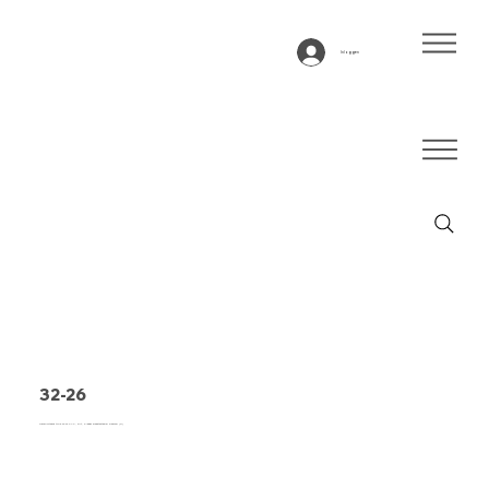
Inloggen
32-26
Transportband type 32-26 PVC, wit, 3-laags breedtestabiel weefsel (R)