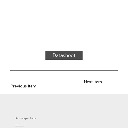
Transportband type 32-26 PVC, wit, 3-laags breedtestabiel weefsel (R), bovenzijde: 2,0mm, onderzijde: geïmpregneerd, dikte 4,85mm, hardheid 65° ShA, kracht-rek 13N/mm, roldiameter 120mm, rol- en glijondersteuning, FDA/EU goedgekeurd, olie- en vetbestendig, temperatuurbereik -10°C tot 110°C
Datasheet
Next Item
Previous Item
Bandtransport Europe
Molenwerf 12 | 1911 DB Uitgeest
the Netherlands
T.:+31 (0)251 319 119
info@bandtransporteurope.nl