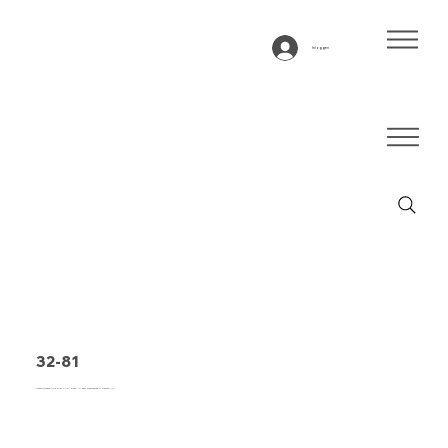
Inloggen
32-81
Transportband type 32-81 PVC, blauw, 3-laags breedtestabiel weefsel (R)