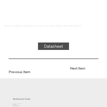
Transportband type 32-81 PVC, blauw, 3-laags breedtestabiel weefsel (R), bovenzijde: 0,7mm, onderzijde: 0,6mm + ruitprofiel, dikte 4,6mm, hardheid 65° ShA, kracht-rek 13N/mm, roldiameter 80mm, rol- en glijondersteuning, FDA/EU goedgekeurd, olie- en vetbestendig, temperatuurbereik -10°C tot 110°C
Datasheet
Next Item
Previous Item
Bandtransport Europe
Molenwerf 12 | 1911 DB Uitgeest
the Netherlands
T.:+31 (0)251 319 119
info@bandtransporteurope.nl