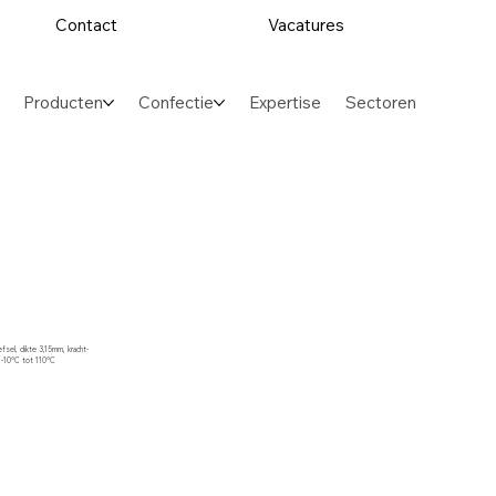
Contact
Vacatures
Producten
Confectie
Expertise
Sectoren
sel, dikte 3,15mm, kracht-
r -10°C tot 110°C