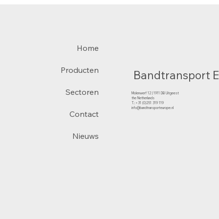
Home
Producten
Bandtransport 
Sectoren
Molenwerf 12 | 1911 DB Uitgeest
the Netherlands
T.:+31 (0)251 319 119
info@bandtransporteurope.nl
Contact
Nieuws