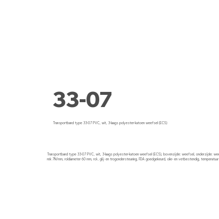
33-07
Transportband type 33-07 PVC, wit, 3-laags polyester-katoen weefsel (ECS)
Transportband type 33-07 PVC, wit, 3-laags polyester-katoen weefsel (ECS), bovenzijde: weefsel, onderzijde: weef
rek 7N/mm, roldiameter 60 mm, rol-, glij- en trogondersteuning, FDA goedgekeurd, olie- en vetbestendig, temperatuu