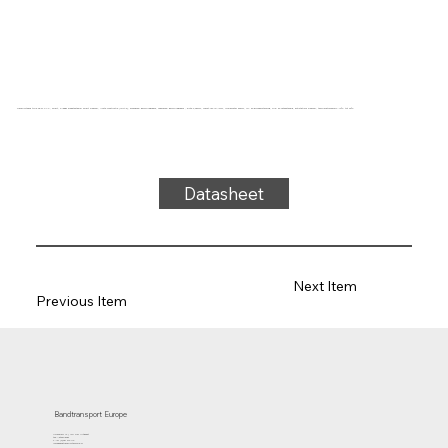
Transportband type 35-37 PVC, zwart, 3-laags breedtestabiel zwart weefsel, lichte constructie (LRSAZ), bovenzijde: geïmpregneerd, onderzijde: geïmpregneerd , dikte 2,35mm, kracht-rek 13N/mm, roldiameter 80mm, rol- en glijondersteuning, olie- en vetbestendig, antistatisch weefsel, temperatuurbereik -10°C tot 90°C
Datasheet
Next Item
Previous Item
Bandtransport Europe
Molenwerf 12 | 1911 DB Uitgeest
the Netherlands
T.:+31 (0)251 319 119
info@bandtransporteurope.nl