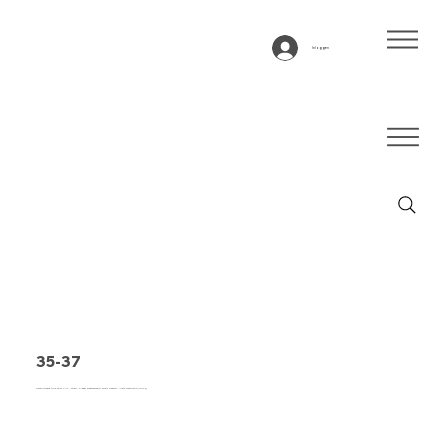
Inloggen
35-37
Transportband type 35-37 PVC, zwart, 3-laags breedtestabiel zwart weefsel, lichte constructie (LRSAZ)