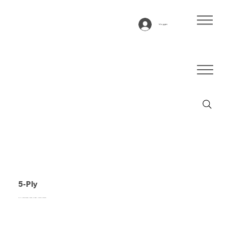
Inloggen
5-Ply
5-ply, natuurrubber, beige, 5-laags flexibel weefsel