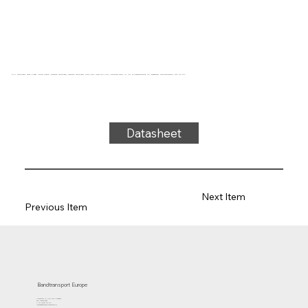
5-ply, natuurrubber, beige, 5-laags flexibel weefsel, bovenzijde: natuurrubber, onderzijde: natuurrubber, dikte 2,7mm, kracht-rek 4N/mm, roldiameter 50mm, rol-, glij- en trogondersteuning, FDA goedgekeurd, temperatuurbereik -40°C tot 121°C
Datasheet
Next Item
Previous Item
Bandtransport Europe
Molenwerf 12 | 1911 DB Uitgeest
the Netherlands
T.:+31 (0)251 319 119
info@bandtransporteurope.nl