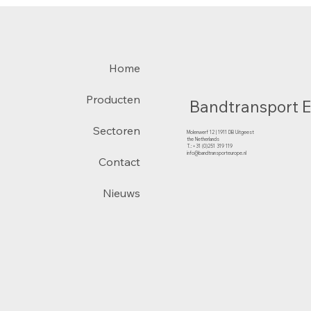
Home
Producten
Bandtransport 
Sectoren
Molenwerf 12 | 1911 DB Uitgeest
the Netherlands
T.:+31 (0)251 319 119
info@bandtransporteurope.nl
Contact
Nieuws