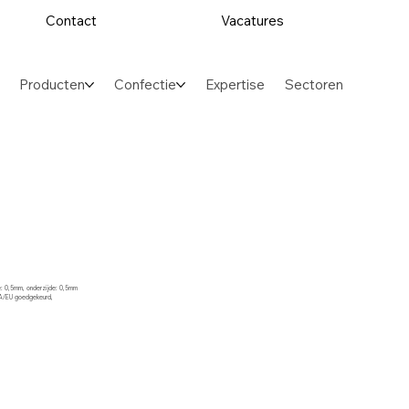
Contact
Vacatures
Producten
Confectie
Expertise
Sectoren
de: 0,5mm, onderzijde: 0,5mm
 FDA/EU goedgekeurd,