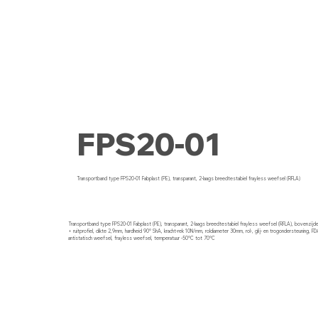
FPS20-01
Transportband type FPS20-01 Fabplast (PE), transparant, 2-laags breedtestabiel frayless weefsel (RFLA)
Transportband type FPS20-01 Fabplast (PE), transparant, 2-laags breedtestabiel frayless weefsel (RFLA), bovenzij
+ ruitprofiel, dikte 2,9mm, hardheid 90° ShA, kracht-rek 10N/mm, roldiameter 30mm, rol-, glij- en trogondersteuning,
antistatisch weefsel, frayless weefsel, temperatuur -50°C tot 70°C